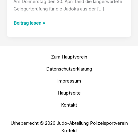
Am Donnerstag den 30. April fand die langerwartete
Gelbgurtprüfung für die Judoka aus der […]
Erfolgreiche
Beitrag lesen »
Gelbgurtprüfung
Zum Hauptverein
Datenschutzerklärung
Impressum
Hauptseite
Kontakt
Urheberrecht © 2026 Judo-Abteilung Polizeisportverein
Krefeld