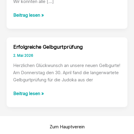
Wir konnten alle […]
Souveräner
Beitrag lesen »
Sieg
in
der
U11
Erfolgreiche Gelbgurtprüfung
Liga
2. Mai 2026
gegen
Kempen
Herzlichen Glückwunsch an unsere neuen Gelbgurte!
Am Donnerstag den 30. April fand die langerwartete
Gelbgurtprüfung für die Judoka aus der
Erfolgreiche
Beitrag lesen »
Gelbgurtprüfung
Zum Hauptverein